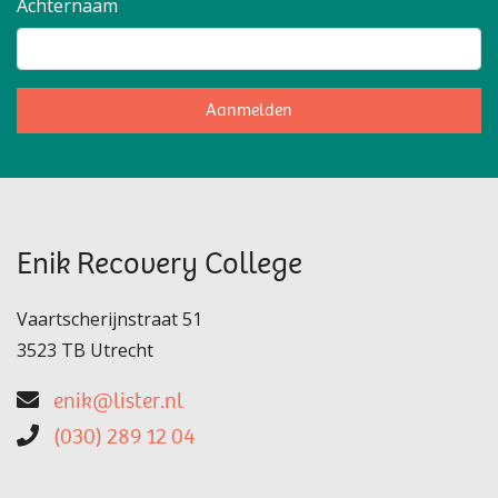
Achternaam
Aanmelden
Enik Recovery College
Vaartscherijnstraat 51
3523 TB Utrecht
enik@lister.nl
(030) 289 12 04