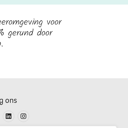
eeromgeving voor
0% gerund door
.
g ons