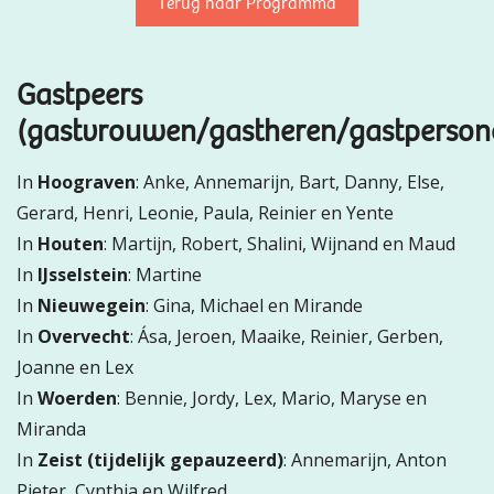
Terug naar Programma
Gastpeers
(gastvrouwen/gastheren/gastperson
In
Hoograven
: Anke, Annemarijn, Bart, Danny, Else,
Gerard, Henri, Leonie, Paula, Reinier en Yente
In
Houten
: Martijn, Robert, Shalini, Wijnand en Maud
In
IJsselstein
: Martine
In
Nieuwegein
: Gina, Michael en Mirande
In
Overvecht
: Ása, Jeroen, Maaike, Reinier, Gerben,
Joanne en Lex
In
Woerden
: Bennie, Jordy, Lex, Mario, Maryse en
Miranda
In
Zeist (tijdelijk gepauzeerd)
: Annemarijn, Anton
Pieter, Cynthia en Wilfred