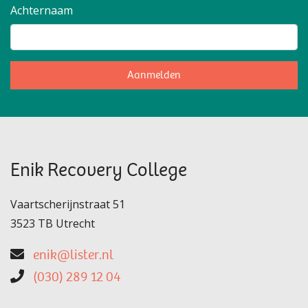
Achternaam
Aanmelden
Enik Recovery College
Vaartscherijnstraat 51
3523 TB Utrecht
enik@lister.nl
(030) 289 12 04