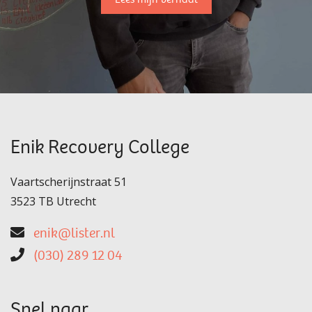
Lees mijn verhaal
Enik Recovery College
Vaartscherijnstraat 51
3523 TB Utrecht
enik@lister.nl
(030) 289 12 04
Snel naar