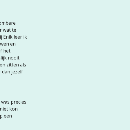
 sombere
r wat te
 Enik leer ik
uwen en
f het
lijk nooit
n zitten als
 dan jezelf
t was precies
 niet kon
Op een