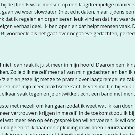
en bij de JIJenIK waar mensen op een laagdrempelige manier
gaan we weer slowdaten (niet echt daten, maar tijdens een
 dat ik regelen en organiseren leuk vind en dat het waarde
 eigen verhaal deel. Ik ben open en dat helpt mensen vaak.
 Bijvoorbeeld als het gaat over negatieve gedachten, perfe
 niet, dan raak ik juist meer in mijn hoofd. Daarom ben ik n
en. Zo leid ik mezelf meer af van mijn gedachten en ben ik e
e ‘zien’ en gezellig met ze te praten over laagdrempelige zak
ren met mijn meer praktische kant. Ik voel me fijn bij Enik. 
 elkaar vaak tegen en je ontwikkelt echt een band met men
beste met mezelf om kan gaan zodat ik weet wat ik kan doen 
meer vertrouwen krijgen in mezelf. In de toekomst zou ik bij
wel wat meer één op één gesprekken willen voeren. Ik wil o
kundige en of ik daar een opleiding in wil doen. Duurzaamhe
at ik in een werkgroep zit bij Enik met de wens om de herst