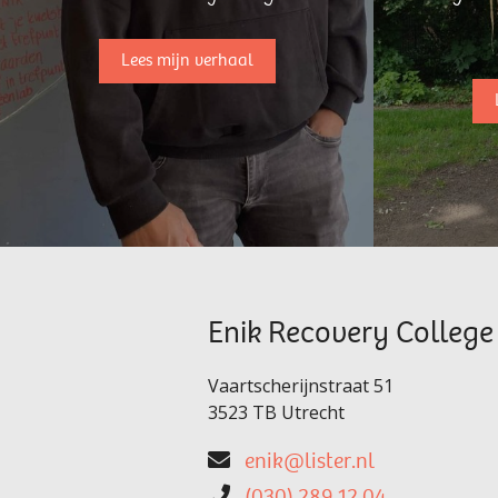
Lees mijn verhaal
Enik Recovery College
Vaartscherijnstraat 51
3523 TB Utrecht
enik@lister.nl