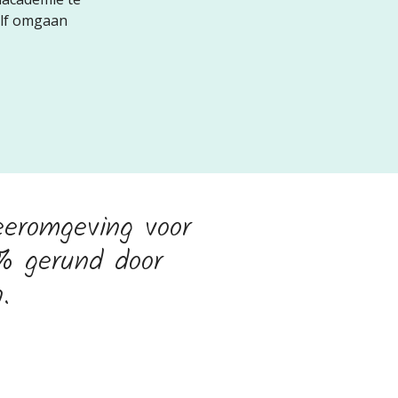
zelf omgaan
eeromgeving voor
0% gerund door
.