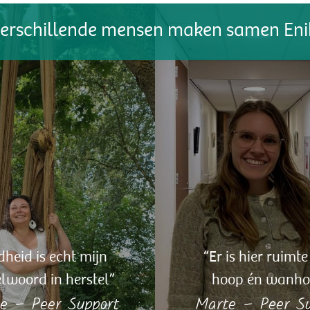
dheid is echt mijn
“Er is hier ruimte
elwoord in herstel”
hoop én wanho
e – Peer Support
Marte – Peer Su