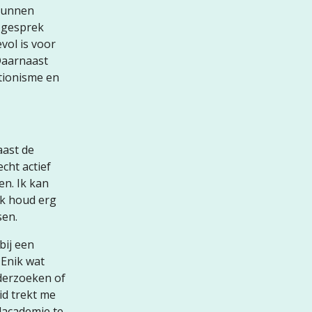
 kunnen
 gesprek
vol is voor
 Daarnaast
ctionisme en
aast de
cht actief
en. Ik kan
Ik houd erg
sen.
bij een
 Enik wat
nderzoeken of
id trekt me
elacademie te