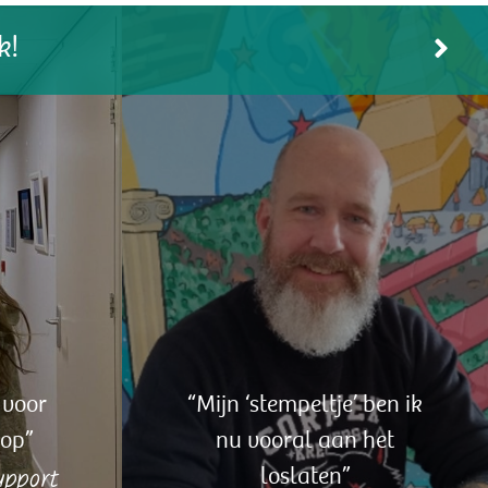
 voor
“Mijn ‘stempeltje’ ben ik
op”
nu vooral aan het
pport
loslaten”