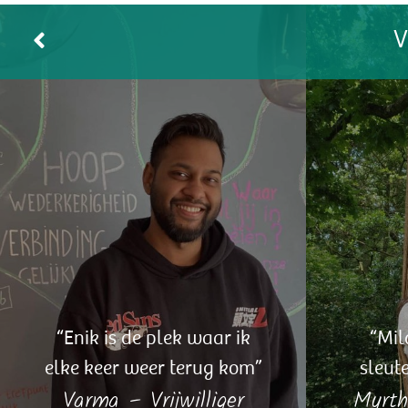
“Enik is de plek waar ik
“Mil
elke keer weer terug kom”
sleut
Varma – Vrijwilliger
Myrth