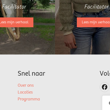
Facilitator
Facilitator
Lees mijn verhaal
Lees mijn verhaa
Snel naar
Vol
Over ons
Locaties
Programma