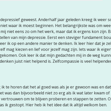
r depressief geweest. Anderhalf jaar geleden kreeg ik weer
st niet waar ik moest beginnen. Het belangrijkste was om wee
mij niet eens zo om het werk, maar dat ik ergens kon zijn. Bij
ellen van mijn depressie. Eerst een steviger fundament bo
r ik op een andere manier te denken. Ik leer hier dat je zel
zelf mag kiezen en lief voor jezelf mag zijn. Iets waar ik eigen
gekomen. Ook leer ik dat mijn gedachten mij in de weg kunne
denken juist niet helpend is. Zelfcompassie is veel helpender
eg ik te horen dat het al goed was als je er gewoon was en da
t was dan bijvoorbeeld niet zo erg als ik wat later kwam of
 vertrouwen om te blijven proberen en stappen te zetten. 
as ik gestopt. Hier heb ik het idee dat ik altijd welkom ben.