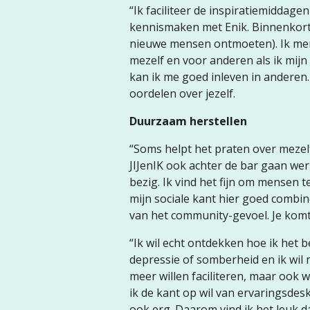
“Ik faciliteer de inspiratiemiddag
kennismaken met Enik. Binnenkort 
nieuwe mensen ontmoeten). Ik merk
mezelf en voor anderen als ik mijn
kan ik me goed inleven in anderen.
oordelen over jezelf.
Duurzaam herstellen
“Soms helpt het praten over mezelf
JIJenIK ook achter de bar gaan werk
bezig. Ik vind het fijn om mensen t
mijn sociale kant hier goed combine
van het community-gevoel. Je komt
“Ik wil echt ontdekken hoe ik het 
depressie of somberheid en ik wil 
meer willen faciliteren, maar ook 
ik de kant op wil van ervaringsdes
ook erg. Daarom vind ik het leuk d