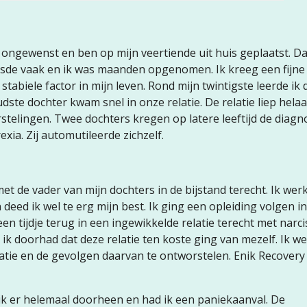
as ongewenst en ben op mijn veertiende uit huis geplaatst. D
uisde vaak en ik was maanden opgenomen. Ik kreeg een fijne
stabiele factor in mijn leven. Rond mijn twintigste leerde ik
dste dochter kwam snel in onze relatie. De relatie liep hela
telingen. Twee dochters kregen op latere leeftijd de diagn
xia. Zij automutileerde zichzelf.
t de vader van mijn dochters in de bijstand terecht. Ik we
 deed ik wel te erg mijn best. Ik ging een opleiding volgen i
n tijdje terug in een ingewikkelde relatie terecht met narci
ik doorhad dat deze relatie ten koste ging van mezelf. Ik we
ie en de gevolgen daarvan te ontworstelen. Enik Recovery
ik er helemaal doorheen en had ik een paniekaanval. De