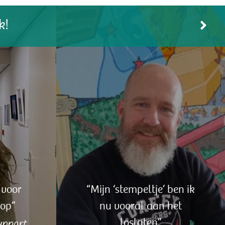
 voor
“Mijn ‘stempeltje’ ben ik
op”
nu vooral aan het
pport
loslaten”