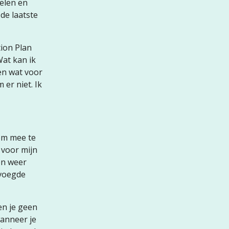
delen en
 de laatste
ion Plan
Wat kan ik
ken wat voor
 er niet. Ik
om mee te
 voor mijn
en weer
evoegde
en je geen
wanneer je