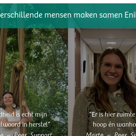
dheid is echt mijn
“Er is hier ruimte
elwoord in herstel”
hoop én wanho
e – Peer Support
Marte – Peer Su