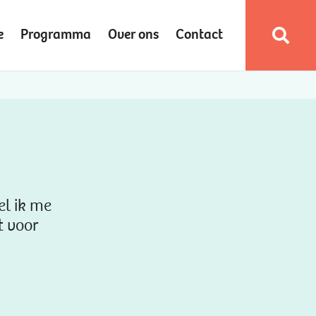
e
Programma
Over ons
Contact
el ik me
t voor