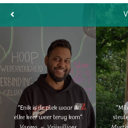
“Enik is de plek waar ik
“Mil
elke keer weer terug kom”
sleut
Varma – Vrijwilliger
Myrth