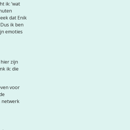
t ik: ‘wat
inuten
leek dat Enik
 Dus ik ben
ijn emoties
hier zijn
k ik: die
even voor
 de
n netwerk