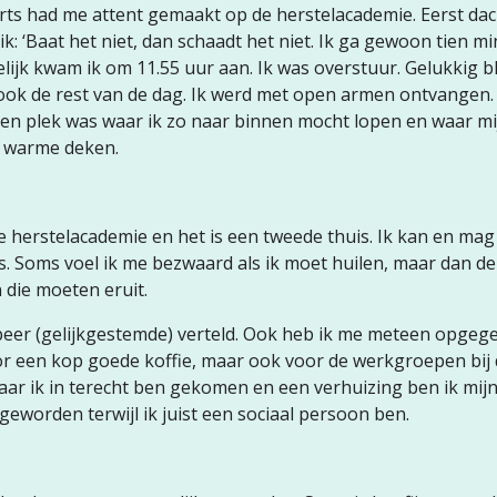
ts had me attent gemaakt op de herstelacademie. Eerst dach
ik: ‘Baat het niet, dan schaadt het niet. Ik ga gewoon tien m
delijk kwam ik om 11.55 uur aan. Ik was overstuur. Gelukkig b
 ook de rest van de dag. Ik werd met open armen ontvangen.
 een plek was waar ik zo naar binnen mocht lopen en waar m
n warme deken.
e herstelacademie en het is een tweede thuis. Ik kan en mag 
s. Soms voel ik me bezwaard als ik moet huilen, maar dan den
n die moeten eruit.
 peer (gelijkgestemde) verteld. Ook heb ik me meteen opgeg
oor een kop goede koffie, maar ook voor de werkgroepen bij
waar ik in terecht ben gekomen en een verhuizing ben ik mij
geworden terwijl ik juist een sociaal persoon ben.