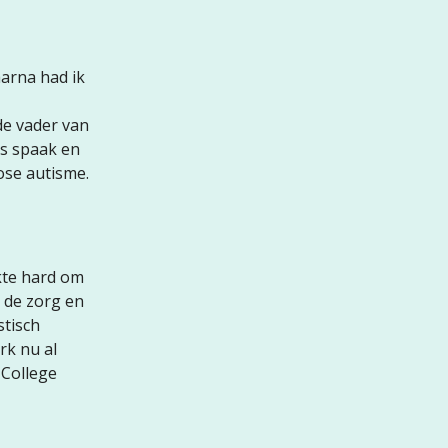
aarna had ik
 de vader van
as spaak en
ose autisme.
rkte hard om
n de zorg en
stisch
rk nu al
 College