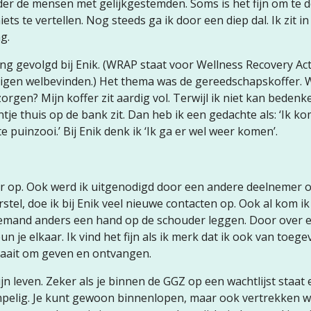
der de mensen met gelijkgestemden. Soms is het fijn om te 
ets te vertellen. Nog steeds ga ik door een diep dal. Ik zit in
g.
g gevolgd bij Enik. (WRAP staat voor Wellness Recovery Act
 eigen welbevinden.) Het thema was de gereedschapskoffer. 
orgen? Mijn koffer zit aardig vol. Terwijl ik niet kan beden
ntje thuis op de bank zit. Dan heb ik een gedachte als: ‘Ik kom
te puinzooi.’ Bij Enik denk ik ‘Ik ga er wel weer komen’.
ar op. Ook werd ik uitgenodigd door een andere deelnemer 
tel, doe ik bij Enik veel nieuwe contacten op. Ook al kom ik
 iemand anders een hand op de schouder leggen. Door over 
un je elkaar. Ik vind het fijn als ik merk dat ik ook van toeg
raait om geven en ontvangen.
jn leven. Zeker als je binnen de GGZ op een wachtlijst staat 
mpelig. Je kunt gewoon binnenlopen, maar ook vertrekken 