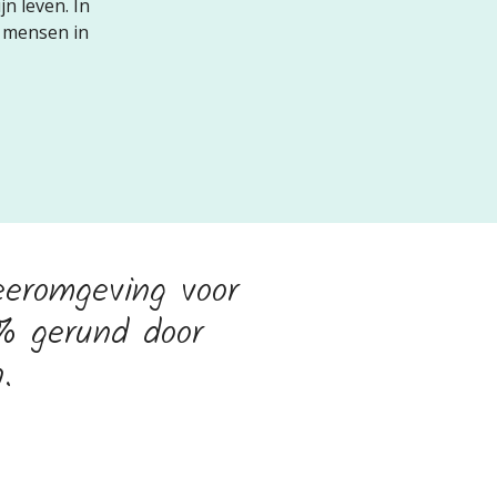
jn leven. In
e mensen in
eeromgeving voor
0% gerund door
.