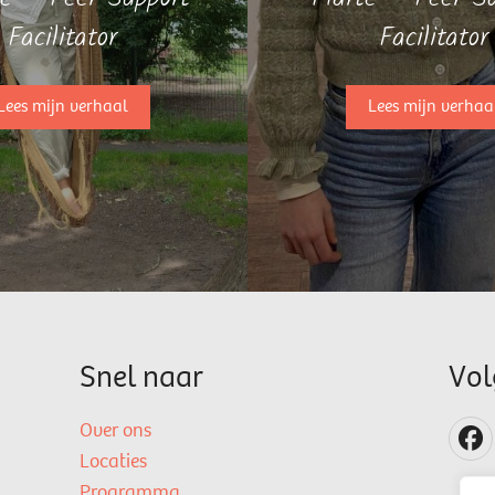
Facilitator
Facilitator
Lees mijn verhaal
Lees mijn verhaa
Snel naar
Vol
Over ons
Locaties
Programma